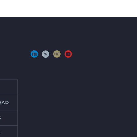
IDAD
S
S