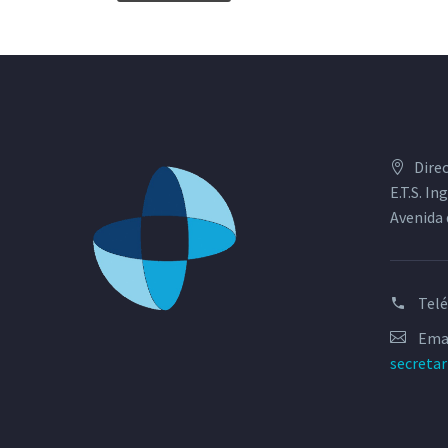
Dire
E.T.S. I
Avenida 
Tel
Emai
secreta