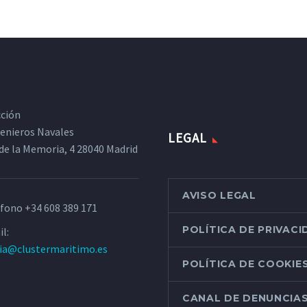
cción
ngenieros Navales
LEGAL
de la Memoria, 4 28040 Madrid
AVISO LEGAL
éfono
+34 608 389 171
POLÍTICA DE PRIVAC
l:
ria@clustermaritimo.es
POLÍTICA DE COOKIE
CANAL DE DENUNCIA