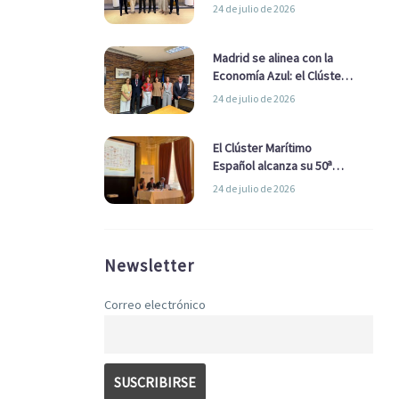
refuerzan su alianza para
24 de julio de 2026
impulsar una estrategia
Nacional de Economía Azul
Madrid se alinea con la
Economía Azul: el Clúster
Marítimo Español y la Real
24 de julio de 2026
Liga Naval avanzan
alianzas con el
Ayuntamiento
El Clúster Marítimo
Español alcanza su 50ª
Asamblea reafirmando su
24 de julio de 2026
liderazgo en la Economía
Azul
Newsletter
Correo electrónico