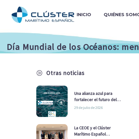
INICIO
QUIÉNES SOM
Día Mundial de los Océanos: mens
Otras noticias
A
Una alianza azul para
fortalecer el futuro del
sector marítimo
29 de julio de 2026
La CEOE y el Clúster
Marítimo Español