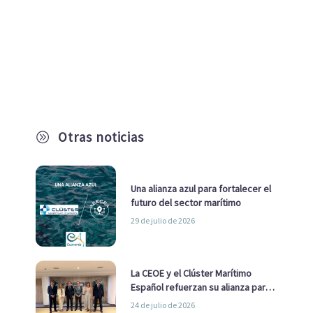
Otras noticias
A
Una alianza azul para fortalecer el
futuro del sector marítimo
29 de julio de 2026
La CEOE y el Clúster Marítimo
Español refuerzan su alianza para
impulsar una estrategia Nacional
24 de julio de 2026