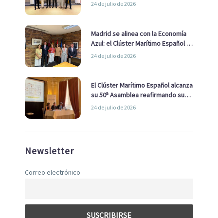
impulsar una estrategia Nacional
24 de julio de 2026
de Economía Azul
Madrid se alinea con la Economía
Azul: el Clúster Marítimo Español y
la Real Liga Naval avanzan alianzas
24 de julio de 2026
con el Ayuntamiento
El Clúster Marítimo Español alcanza
su 50ª Asamblea reafirmando su
liderazgo en la Economía Azul
24 de julio de 2026
Newsletter
Correo electrónico