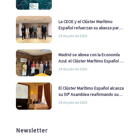
La CEOE y el Clúster Marítimo
Español refuerzan su alianza para
impulsar una estrategia Nacional
24 de julio de 2026
de Economía Azul
Madrid se alinea con la Economía
Azul: el Clúster Marítimo Español y
la Real Liga Naval avanzan alianzas
24 de julio de 2026
con el Ayuntamiento
El Clúster Marítimo Español alcanza
su 50ª Asamblea reafirmando su
liderazgo en la Economía Azul
24 de julio de 2026
Newsletter