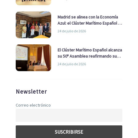
de Economía Azul
Madrid se alinea con la Economía
Azul: el Clúster Marítimo Español y
la Real Liga Naval avanzan alianzas
24 de julio de 2026
con el Ayuntamiento
El Clúster Marítimo Español alcanza
su 50ª Asamblea reafirmando su
liderazgo en la Economía Azul
24 de julio de 2026
Newsletter
Correo electrónico