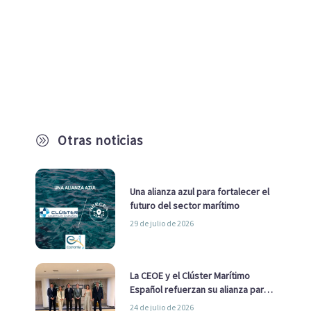
Otras noticias
A
Una alianza azul para fortalecer el
futuro del sector marítimo
29 de julio de 2026
La CEOE y el Clúster Marítimo
Español refuerzan su alianza para
impulsar una estrategia Nacional
24 de julio de 2026