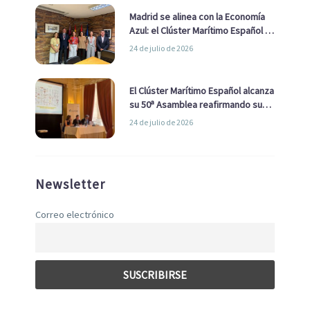
Madrid se alinea con la Economía
Azul: el Clúster Marítimo Español y
la Real Liga Naval avanzan alianzas
24 de julio de 2026
con el Ayuntamiento
El Clúster Marítimo Español alcanza
su 50ª Asamblea reafirmando su
liderazgo en la Economía Azul
24 de julio de 2026
Newsletter
Correo electrónico