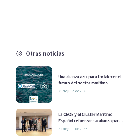
Otras noticias
A
Una alianza azul para fortalecer el
futuro del sector marítimo
29 de julio de 2026
La CEOE y el Clúster Marítimo
Español refuerzan su alianza para
impulsar una estrategia Nacional
24 de julio de 2026
de Economía Azul