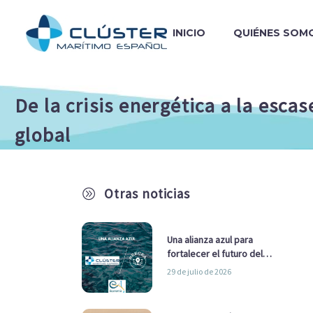
INICIO
QUIÉNES SOM
De la crisis energética a la esc
global
Otras noticias
A
Una alianza azul para
fortalecer el futuro del
sector marítimo
29 de julio de 2026