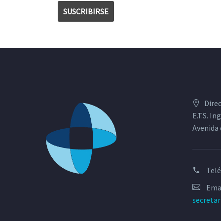
Dire
E.T.S. I
Avenida 
Tel
Emai
secreta