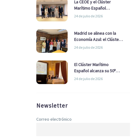
La CEOE y el Clúster
Marítimo Español
refuerzan su alianza para
24 de julio de 2026
impulsar una estrategia
Nacional de Economía Azul
Madrid se alinea con la
Economía Azul: el Clúster
Marítimo Español y la Real
24 de julio de 2026
Liga Naval avanzan
alianzas con el
Ayuntamiento
El Clúster Marítimo
Español alcanza su 50ª
Asamblea reafirmando su
24 de julio de 2026
liderazgo en la Economía
Azul
Newsletter
Correo electrónico