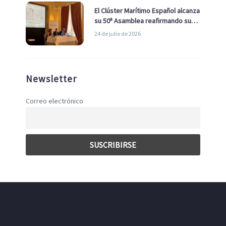
El Clúster Marítimo Español alcanza
su 50ª Asamblea reafirmando su
liderazgo en la Economía Azul
24 de julio de 2026
Newsletter
Correo electrónico