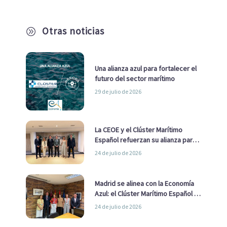
Otras noticias
A
Una alianza azul para fortalecer el
futuro del sector marítimo
29 de julio de 2026
La CEOE y el Clúster Marítimo
Español refuerzan su alianza para
impulsar una estrategia Nacional
24 de julio de 2026
de Economía Azul
Madrid se alinea con la Economía
Azul: el Clúster Marítimo Español y
la Real Liga Naval avanzan alianzas
24 de julio de 2026
con el Ayuntamiento