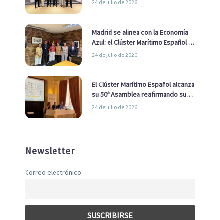
24 de julio de 2026
de Economía Azul
Madrid se alinea con la Economía
Azul: el Clúster Marítimo Español y
la Real Liga Naval avanzan alianzas
24 de julio de 2026
con el Ayuntamiento
El Clúster Marítimo Español alcanza
su 50ª Asamblea reafirmando su
liderazgo en la Economía Azul
24 de julio de 2026
Newsletter
Correo electrónico