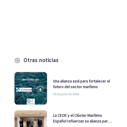
Otras noticias
A
Una alianza azul para fortalecer el
futuro del sector marítimo
29 de julio de 2026
La CEOE y el Clúster Marítimo
Español refuerzan su alianza para
impulsar una estrategia Nacional