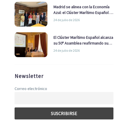
Madrid se alinea con la Economía
Azul: el Clúster Marítimo Español y
la Real Liga Naval avanzan alianzas
24 de julio de 2026
con el Ayuntamiento
El Clúster Marítimo Español alcanza
su 50ª Asamblea reafirmando su
liderazgo en la Economía Azul
24 de julio de 2026
Newsletter
Correo electrónico