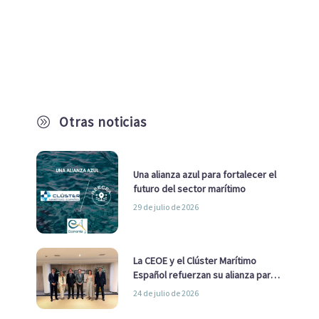
Otras noticias
A
Una alianza azul para fortalecer el
futuro del sector marítimo
29 de julio de 2026
La CEOE y el Clúster Marítimo
Español refuerzan su alianza para
impulsar una estrategia Nacional
24 de julio de 2026
de Economía Azul