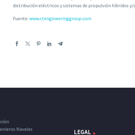
distribución eléctricos y sistemas de propulsión híbridos y/o
Fuente:
www.ctengineeringgroup.com
cción
ngenieros Navales
LEGAL