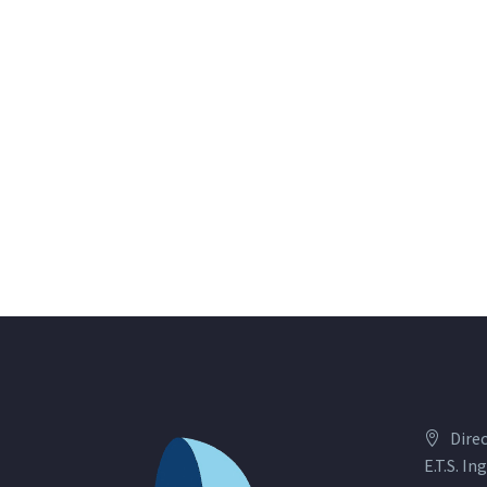
Dire
E.T.S. I