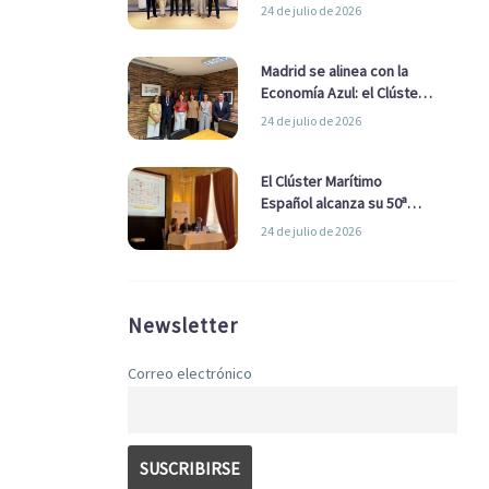
refuerzan su alianza para
24 de julio de 2026
impulsar una estrategia
Nacional de Economía Azul
Madrid se alinea con la
Economía Azul: el Clúster
Marítimo Español y la Real
24 de julio de 2026
Liga Naval avanzan
alianzas con el
Ayuntamiento
El Clúster Marítimo
Español alcanza su 50ª
Asamblea reafirmando su
24 de julio de 2026
liderazgo en la Economía
Azul
Newsletter
Correo electrónico