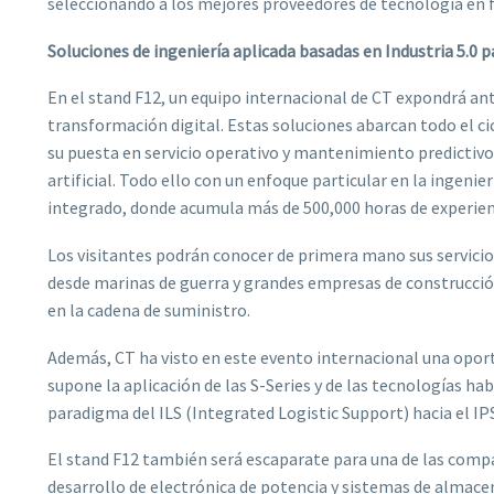
seleccionando a los mejores proveedores de tecnología en f
Soluciones de ingeniería aplicada basadas en Industria 5.0 p
En el stand F12, un equipo internacional de CT expondrá ant
transformación digital. Estas soluciones abarcan todo el cic
su puesta en servicio operativo y mantenimiento predictivo
artificial. Todo ello con un enfoque particular en la ingeni
integrado, donde acumula más de 500,000 horas de experien
Los visitantes podrán conocer de primera mano sus servicios
desde marinas de guerra y grandes empresas de construcció
en la cadena de suministro.
Además, CT ha visto en este evento internacional una opo
supone la aplicación de las S-Series y de las tecnologías hab
paradigma del ILS (Integrated Logistic Support) hacia el I
El stand F12 también será escaparate para una de las compañ
desarrollo de electrónica de potencia y sistemas de almac