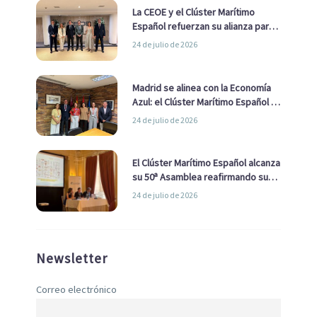
La CEOE y el Clúster Marítimo
Español refuerzan su alianza para
impulsar una estrategia Nacional
24 de julio de 2026
de Economía Azul
Madrid se alinea con la Economía
Azul: el Clúster Marítimo Español y
la Real Liga Naval avanzan alianzas
24 de julio de 2026
con el Ayuntamiento
El Clúster Marítimo Español alcanza
su 50ª Asamblea reafirmando su
liderazgo en la Economía Azul
24 de julio de 2026
Newsletter
Correo electrónico