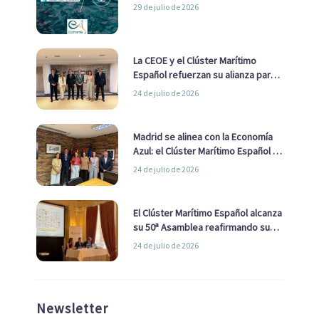
29 de julio de 2026
La CEOE y el Clúster Marítimo
Español refuerzan su alianza para
impulsar una estrategia Nacional
24 de julio de 2026
de Economía Azul
Madrid se alinea con la Economía
Azul: el Clúster Marítimo Español y
la Real Liga Naval avanzan alianzas
24 de julio de 2026
con el Ayuntamiento
El Clúster Marítimo Español alcanza
su 50ª Asamblea reafirmando su
liderazgo en la Economía Azul
24 de julio de 2026
Newsletter