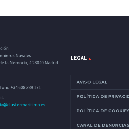
cción
ngenieros Navales
LEGAL
de la Memoria, 4 28040 Madrid
AVISO LEGAL
éfono
+34 608 389 171
POLÍTICA DE PRIVAC
l:
ria@clustermaritimo.es
POLÍTICA DE COOKIE
CANAL DE DENUNCIA