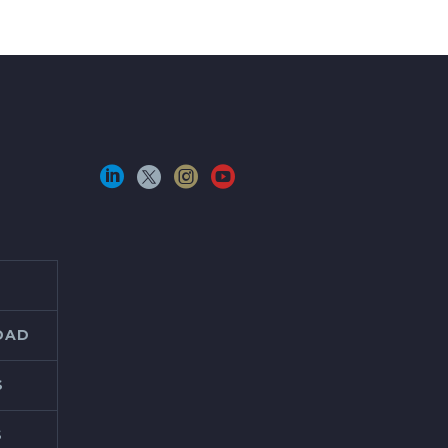
IDAD
S
S