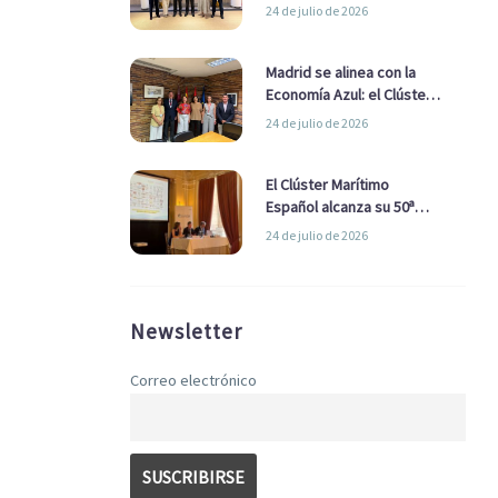
refuerzan su alianza para
24 de julio de 2026
impulsar una estrategia
Nacional de Economía Azul
Madrid se alinea con la
Economía Azul: el Clúster
Marítimo Español y la Real
24 de julio de 2026
Liga Naval avanzan
alianzas con el
Ayuntamiento
El Clúster Marítimo
Español alcanza su 50ª
Asamblea reafirmando su
24 de julio de 2026
liderazgo en la Economía
Azul
Newsletter
Correo electrónico