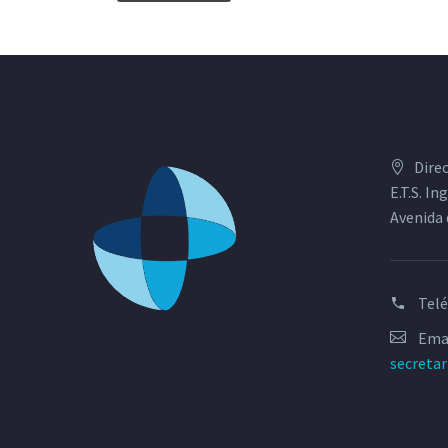
Dire
E.T.S. I
Avenida 
Tel
Emai
secreta