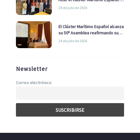
la Real Liga Naval avanzan alianzas
24 de julio de 2026
con el Ayuntamiento
El Clúster Marítimo Español alcanza
su 50ª Asamblea reafirmando su
liderazgo en la Economía Azul
24 de julio de 2026
Newsletter
Correo electrónico