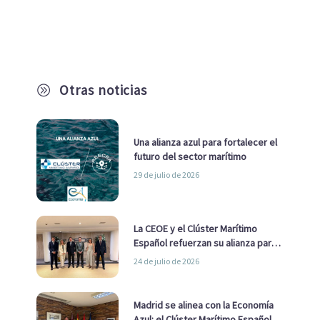
Otras noticias
A
Una alianza azul para fortalecer el
futuro del sector marítimo
29 de julio de 2026
La CEOE y el Clúster Marítimo
Español refuerzan su alianza para
impulsar una estrategia Nacional
24 de julio de 2026
de Economía Azul
Madrid se alinea con la Economía
Azul: el Clúster Marítimo Español y