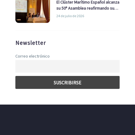
El Clúster Marítimo Español alcanza
su 50ª Asamblea reafirmando su
liderazgo en la Economía Azul
24 de julio de 2026
Newsletter
Correo electrónico