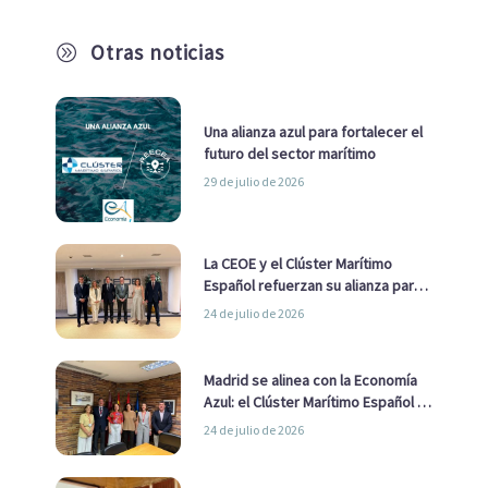
Otras noticias
A
Una alianza azul para fortalecer el
futuro del sector marítimo
29 de julio de 2026
La CEOE y el Clúster Marítimo
Español refuerzan su alianza para
impulsar una estrategia Nacional
24 de julio de 2026
de Economía Azul
Madrid se alinea con la Economía
Azul: el Clúster Marítimo Español y
la Real Liga Naval avanzan alianzas
24 de julio de 2026
con el Ayuntamiento