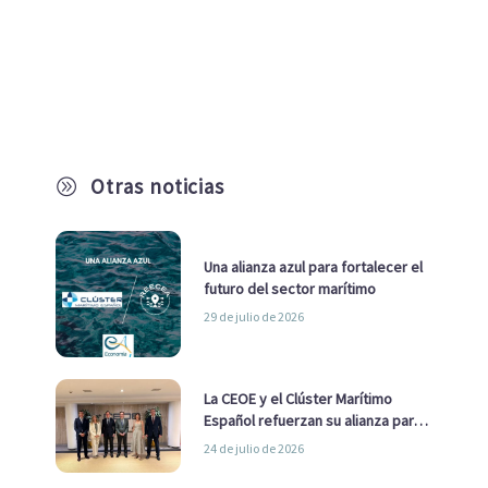
Otras noticias
A
Una alianza azul para fortalecer el
futuro del sector marítimo
29 de julio de 2026
La CEOE y el Clúster Marítimo
Español refuerzan su alianza para
impulsar una estrategia Nacional
24 de julio de 2026
de Economía Azul