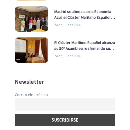
Madrid se alinea con la Economía
Azul: el Clúster Marítimo Español y
la Real Liga Naval avanzan alianzas
24 de julio de 2026
con el Ayuntamiento
El Clúster Marítimo Español alcanza
su 50ª Asamblea reafirmando su
liderazgo en la Economía Azul
24 de julio de 2026
Newsletter
Correo electrónico