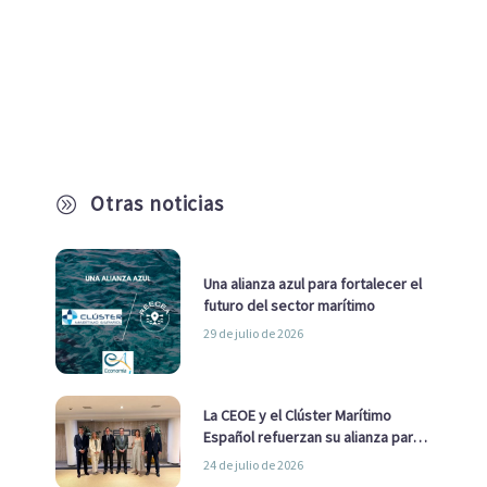
Otras noticias
A
Una alianza azul para fortalecer el
futuro del sector marítimo
29 de julio de 2026
La CEOE y el Clúster Marítimo
Español refuerzan su alianza para
impulsar una estrategia Nacional
24 de julio de 2026
de Economía Azul