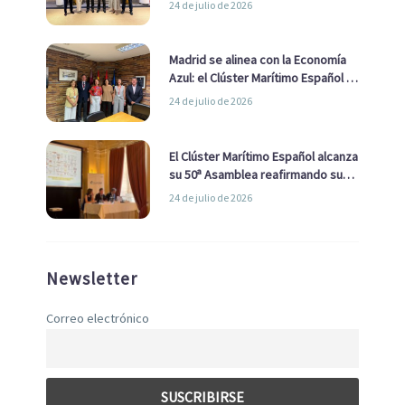
24 de julio de 2026
de Economía Azul
Madrid se alinea con la Economía
Azul: el Clúster Marítimo Español y
la Real Liga Naval avanzan alianzas
24 de julio de 2026
con el Ayuntamiento
El Clúster Marítimo Español alcanza
su 50ª Asamblea reafirmando su
liderazgo en la Economía Azul
24 de julio de 2026
Newsletter
Correo electrónico