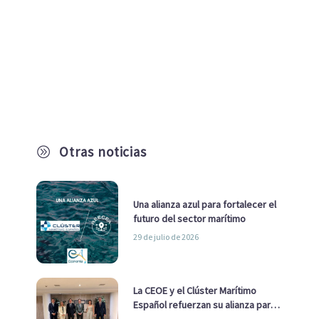
Otras noticias
A
Una alianza azul para fortalecer el
futuro del sector marítimo
29 de julio de 2026
La CEOE y el Clúster Marítimo
Español refuerzan su alianza para
impulsar una estrategia Nacional