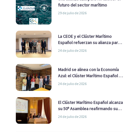
futuro del sector marítimo
29 de julio de 2026
La CEOE y el Clúster Marítimo
Español refuerzan su alianza para
impulsar una estrategia Nacional
24 de julio de 2026
de Economía Azul
Madrid se alinea con la Economía
Azul: el Clúster Marítimo Español y
la Real Liga Naval avanzan alianzas
24 de julio de 2026
con el Ayuntamiento
El Clúster Marítimo Español alcanza
su 50ª Asamblea reafirmando su
liderazgo en la Economía Azul
24 de julio de 2026