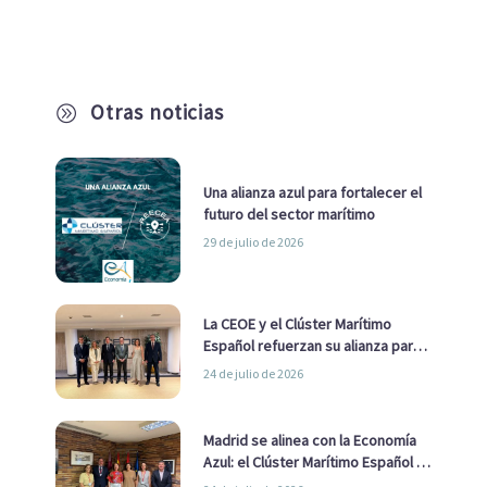
Otras noticias
A
Una alianza azul para fortalecer el
futuro del sector marítimo
29 de julio de 2026
La CEOE y el Clúster Marítimo
Español refuerzan su alianza para
impulsar una estrategia Nacional
24 de julio de 2026
de Economía Azul
Madrid se alinea con la Economía
Azul: el Clúster Marítimo Español y
la Real Liga Naval avanzan alianzas