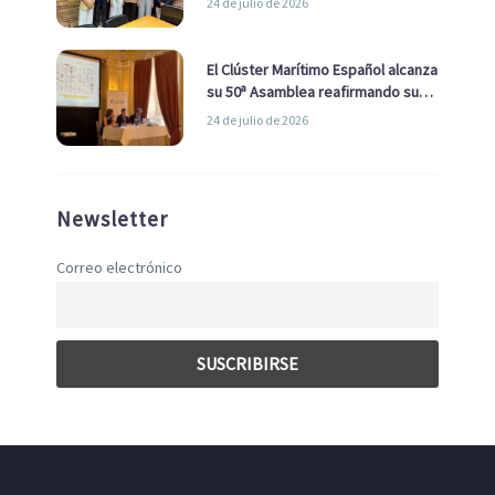
24 de julio de 2026
con el Ayuntamiento
El Clúster Marítimo Español alcanza
su 50ª Asamblea reafirmando su
liderazgo en la Economía Azul
24 de julio de 2026
Newsletter
Correo electrónico