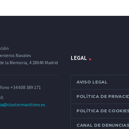
cción
ngenieros Navales
LEGAL
de la Memoria, 4 28040 Madrid
AVISO LEGAL
éfono
+34 608 389 171
POLÍTICA DE PRIVAC
l:
ria@clustermaritimo.es
POLÍTICA DE COOKIE
CANAL DE DENUNCIA