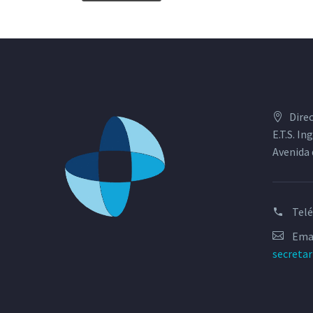
Dire
E.T.S. I
Avenida 
Tel
Emai
secreta