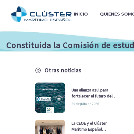
INICIO
QUIÉNES SOM
Constituida la Comisión de estud
Otras noticias
A
Una alianza azul para
fortalecer el futuro del
sector marítimo
29 de julio de 2026
La CEOE y el Clúster
Marítimo Español