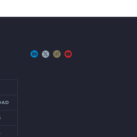
IDAD
S
S