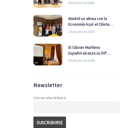
refuerzan su alianza para
24 de julio de 2026
impulsar una estrategia
Nacional de Economía Azul
Madrid se alinea con la
Economía Azul: el Clúster
Marítimo Español y la Real
24 de julio de 2026
Liga Naval avanzan
alianzas con el
Ayuntamiento
El Clúster Marítimo
Español alcanza su 50ª
Asamblea reafirmando su
24 de julio de 2026
liderazgo en la Economía
Azul
Newsletter
Correo electrónico