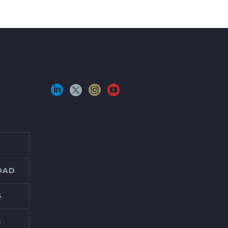
IDAD
S
S