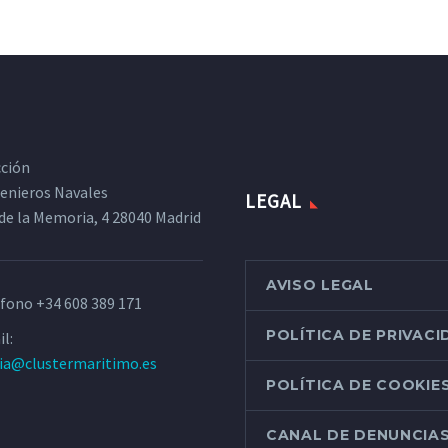
cción
ngenieros Navales
LEGAL
de la Memoria, 4 28040 Madrid
AVISO LEGAL
éfono
+34 608 389 171
POLÍTICA DE PRIVAC
l:
ria@clustermaritimo.es
POLÍTICA DE COOKIE
CANAL DE DENUNCIA