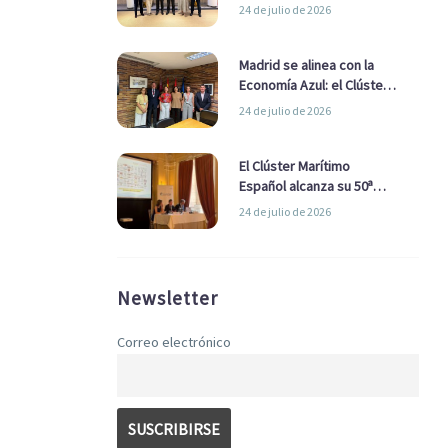
refuerzan su alianza para
24 de julio de 2026
impulsar una estrategia
Nacional de Economía Azul
Madrid se alinea con la
Economía Azul: el Clúster
Marítimo Español y la Real
24 de julio de 2026
Liga Naval avanzan
alianzas con el
Ayuntamiento
El Clúster Marítimo
Español alcanza su 50ª
Asamblea reafirmando su
24 de julio de 2026
liderazgo en la Economía
Azul
Newsletter
Correo electrónico