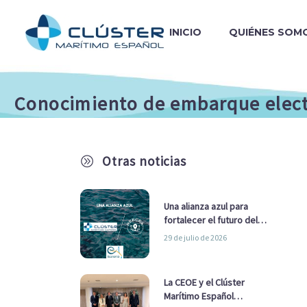
INICIO
QUIÉNES SOM
Conocimiento de embarque electr
Otras noticias
A
Una alianza azul para
fortalecer el futuro del
sector marítimo
29 de julio de 2026
La CEOE y el Clúster
Marítimo Español