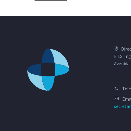
Dire
E.T.S. I
Avenida 
Tel
Emai
secreta