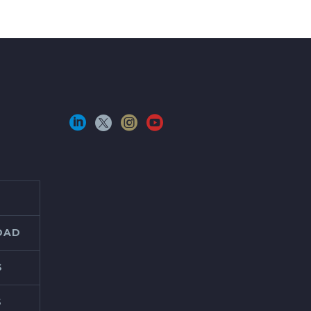
IDAD
S
S