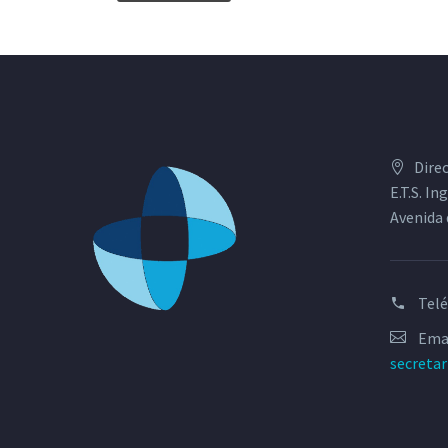
Dire
E.T.S. I
Avenida 
Tel
Emai
secreta