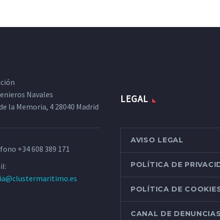
cción
ngenieros Navales
LEGAL
de la Memoria, 4 28040 Madrid
AVISO LEGAL
éfono
+34 608 389 171
POLÍTICA DE PRIVAC
l:
ria@clustermaritimo.es
POLÍTICA DE COOKIE
CANAL DE DENUNCIA