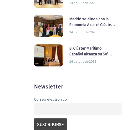
refuerzan su alianza para
24 de julio de 2026
impulsar una estrategia
Nacional de Economía Azul
Madrid se alinea con la
Economía Azul: el Clúster
Marítimo Español y la Real
24 de julio de 2026
Liga Naval avanzan
alianzas con el
Ayuntamiento
El Clúster Marítimo
Español alcanza su 50ª
Asamblea reafirmando su
24 de julio de 2026
liderazgo en la Economía
Azul
Newsletter
Correo electrónico