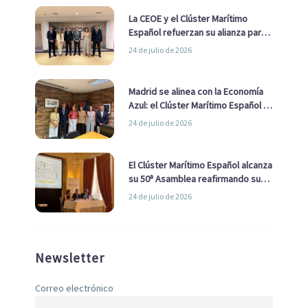
La CEOE y el Clúster Marítimo
Español refuerzan su alianza para
impulsar una estrategia Nacional
24 de julio de 2026
de Economía Azul
Madrid se alinea con la Economía
Azul: el Clúster Marítimo Español y
la Real Liga Naval avanzan alianzas
24 de julio de 2026
con el Ayuntamiento
El Clúster Marítimo Español alcanza
su 50ª Asamblea reafirmando su
liderazgo en la Economía Azul
24 de julio de 2026
Newsletter
Correo electrónico