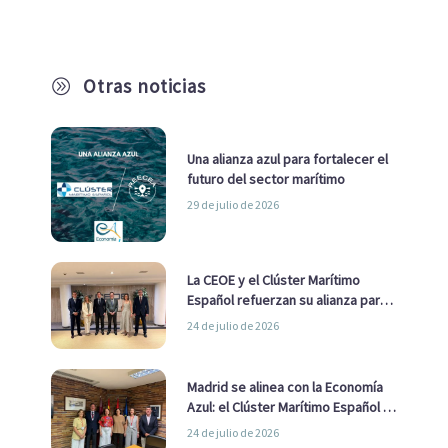
Otras noticias
A
Una alianza azul para fortalecer el
futuro del sector marítimo
29 de julio de 2026
La CEOE y el Clúster Marítimo
Español refuerzan su alianza para
impulsar una estrategia Nacional
24 de julio de 2026
de Economía Azul
Madrid se alinea con la Economía
Azul: el Clúster Marítimo Español y
la Real Liga Naval avanzan alianzas
24 de julio de 2026
con el Ayuntamiento