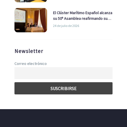
El Clúster Marítimo Español alcanza
su 50ª Asamblea reafirmando su
liderazgo en la Economía Azul
24 de julio de 2026
Newsletter
Correo electrónico