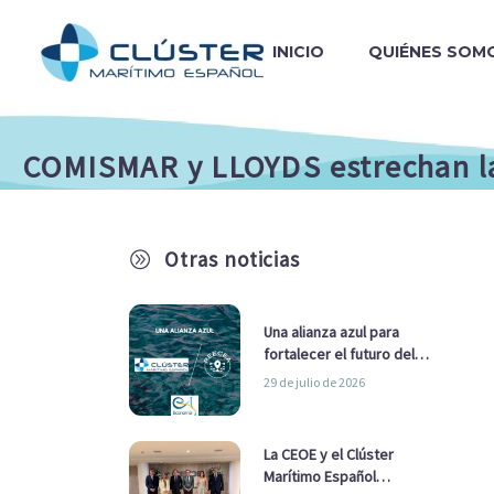
INICIO
QUIÉNES SOM
COMISMAR y LLOYDS estrechan l
Otras noticias
A
Una alianza azul para
fortalecer el futuro del
sector marítimo
29 de julio de 2026
La CEOE y el Clúster
Marítimo Español