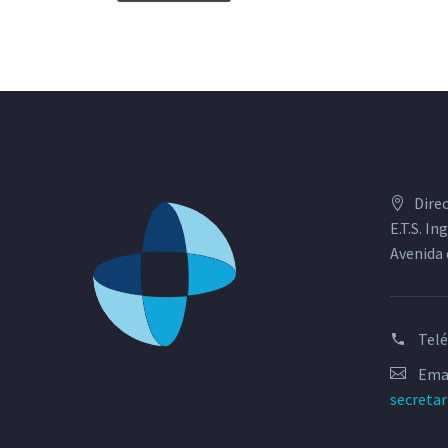
Dire
E.T.S. I
Avenida 
Tel
Emai
secreta