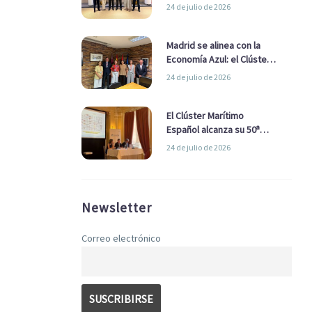
refuerzan su alianza para
24 de julio de 2026
impulsar una estrategia
Nacional de Economía Azul
Madrid se alinea con la
Economía Azul: el Clúster
Marítimo Español y la Real
24 de julio de 2026
Liga Naval avanzan
alianzas con el
Ayuntamiento
El Clúster Marítimo
Español alcanza su 50ª
Asamblea reafirmando su
24 de julio de 2026
liderazgo en la Economía
Azul
Newsletter
Correo electrónico