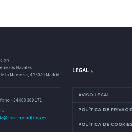
cción
ngenieros Navales
LEGAL
de la Memoria, 4 28040 Madrid
AVISO LEGAL
éfono
+34 608 389 171
POLÍTICA DE PRIVAC
l:
ria@clustermaritimo.es
POLÍTICA DE COOKIE