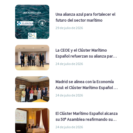
Una alianza azul para fortalecer el
futuro del sector marítimo
29 de julio de 2026
La CEOE y el Clúster Marítimo
Español refuerzan su alianza para
impulsar una estrategia Nacional
24 de julio de 2026
de Economía Azul
Madrid se alinea con la Economía
Azul: el Clúster Marítimo Español y
la Real Liga Naval avanzan alianzas
24 de julio de 2026
con el Ayuntamiento
El Clúster Marítimo Español alcanza
su 50ª Asamblea reafirmando su
liderazgo en la Economía Azul
24 de julio de 2026