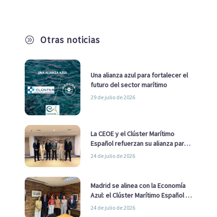
Otras noticias
A
Una alianza azul para fortalecer el
futuro del sector marítimo
29 de julio de 2026
La CEOE y el Clúster Marítimo
Español refuerzan su alianza para
impulsar una estrategia Nacional
24 de julio de 2026
de Economía Azul
Madrid se alinea con la Economía
Azul: el Clúster Marítimo Español y
la Real Liga Naval avanzan alianzas
24 de julio de 2026
con el Ayuntamiento