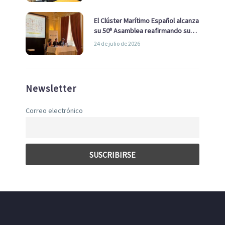
El Clúster Marítimo Español alcanza
su 50ª Asamblea reafirmando su
liderazgo en la Economía Azul
24 de julio de 2026
Newsletter
Correo electrónico