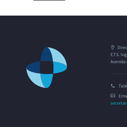
Dire
E.T.S. I
Avenida 
Tel
Emai
secreta