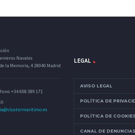
cción
ngenieros Navales
LEGAL
de la Memoria, 4 28040 Madrid
AVISO LEGAL
éfono
+34 608 389 171
POLÍTICA DE PRIVAC
l:
ria@clustermaritimo.es
POLÍTICA DE COOKIE
CANAL DE DENUNCIA