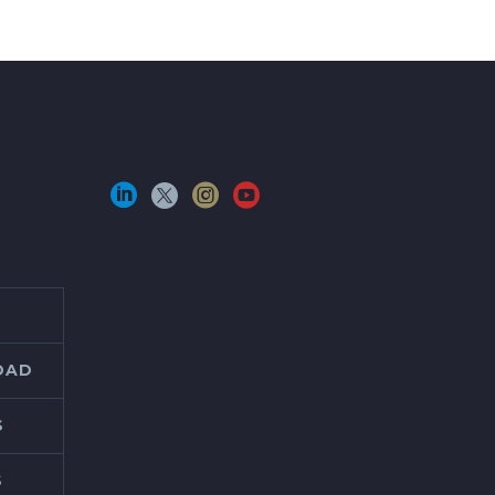
IDAD
S
S