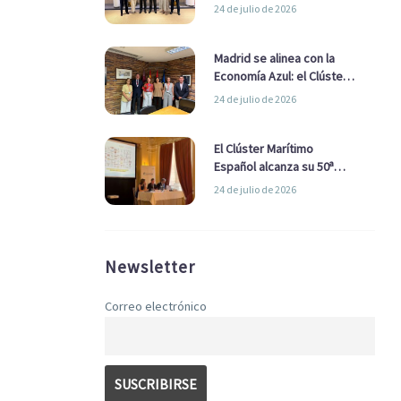
refuerzan su alianza para
24 de julio de 2026
impulsar una estrategia
Nacional de Economía Azul
Madrid se alinea con la
Economía Azul: el Clúster
Marítimo Español y la Real
24 de julio de 2026
Liga Naval avanzan
alianzas con el
Ayuntamiento
El Clúster Marítimo
Español alcanza su 50ª
Asamblea reafirmando su
24 de julio de 2026
liderazgo en la Economía
Azul
Newsletter
Correo electrónico