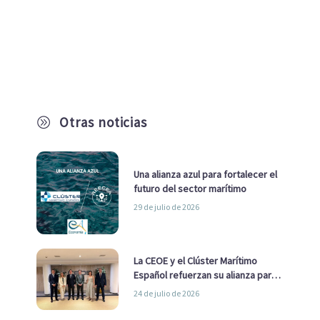
Otras noticias
A
Una alianza azul para fortalecer el
futuro del sector marítimo
29 de julio de 2026
La CEOE y el Clúster Marítimo
Español refuerzan su alianza para
impulsar una estrategia Nacional
24 de julio de 2026
de Economía Azul