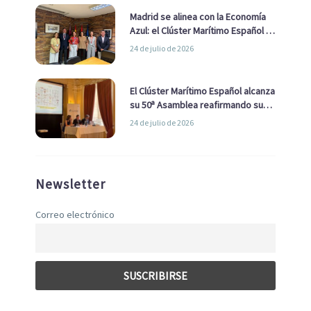
Madrid se alinea con la Economía
Azul: el Clúster Marítimo Español y
la Real Liga Naval avanzan alianzas
24 de julio de 2026
con el Ayuntamiento
El Clúster Marítimo Español alcanza
su 50ª Asamblea reafirmando su
liderazgo en la Economía Azul
24 de julio de 2026
Newsletter
Correo electrónico