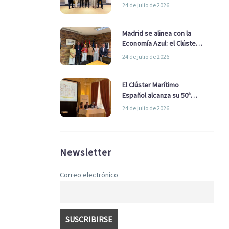
refuerzan su alianza para
24 de julio de 2026
impulsar una estrategia
Nacional de Economía Azul
Madrid se alinea con la
Economía Azul: el Clúster
Marítimo Español y la Real
24 de julio de 2026
Liga Naval avanzan
alianzas con el
Ayuntamiento
El Clúster Marítimo
Español alcanza su 50ª
Asamblea reafirmando su
24 de julio de 2026
liderazgo en la Economía
Azul
Newsletter
Correo electrónico