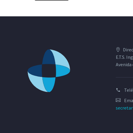
Dire
E.T.S. I
Avenida 
Tel
Emai
secreta