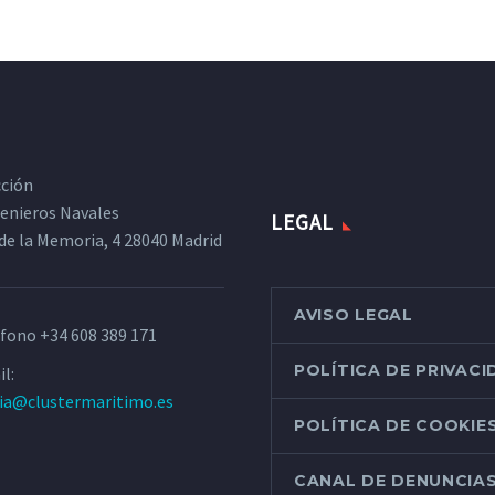
cción
ngenieros Navales
LEGAL
de la Memoria, 4 28040 Madrid
AVISO LEGAL
éfono
+34 608 389 171
POLÍTICA DE PRIVAC
l:
ria@clustermaritimo.es
POLÍTICA DE COOKIE
CANAL DE DENUNCIA