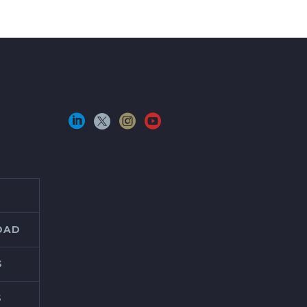
IDAD
S
S