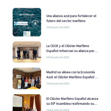
Una alianza azul para fortalecer el
futuro del sector marítimo
29 de julio de 2026
La CEOE y el Clúster Marítimo
Español refuerzan su alianza para
impulsar una estrategia Nacional
24 de julio de 2026
de Economía Azul
Madrid se alinea con la Economía
Azul: el Clúster Marítimo Español y
la Real Liga Naval avanzan alianzas
24 de julio de 2026
con el Ayuntamiento
El Clúster Marítimo Español alcanza
su 50ª Asamblea reafirmando su
liderazgo en la Economía Azul
24 de julio de 2026