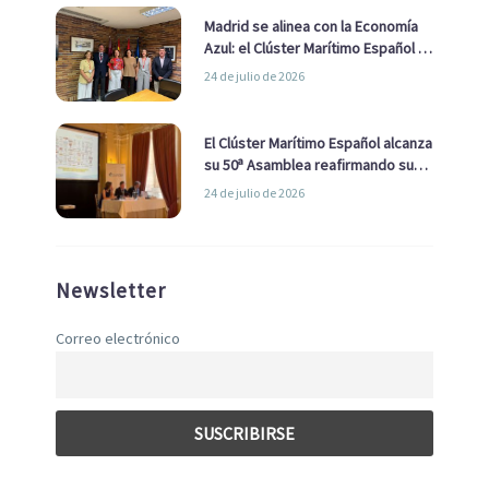
Madrid se alinea con la Economía
Azul: el Clúster Marítimo Español y
la Real Liga Naval avanzan alianzas
24 de julio de 2026
con el Ayuntamiento
El Clúster Marítimo Español alcanza
su 50ª Asamblea reafirmando su
liderazgo en la Economía Azul
24 de julio de 2026
Newsletter
Correo electrónico