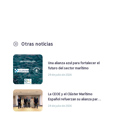
Otras noticias
A
Una alianza azul para fortalecer el
futuro del sector marítimo
29 de julio de 2026
La CEOE y el Clúster Marítimo
Español refuerzan su alianza para
impulsar una estrategia Nacional
24 de julio de 2026
de Economía Azul