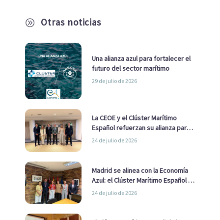
Otras noticias
A
Una alianza azul para fortalecer el
futuro del sector marítimo
29 de julio de 2026
La CEOE y el Clúster Marítimo
Español refuerzan su alianza para
impulsar una estrategia Nacional
24 de julio de 2026
de Economía Azul
Madrid se alinea con la Economía
Azul: el Clúster Marítimo Español y
la Real Liga Naval avanzan alianzas
24 de julio de 2026
con el Ayuntamiento