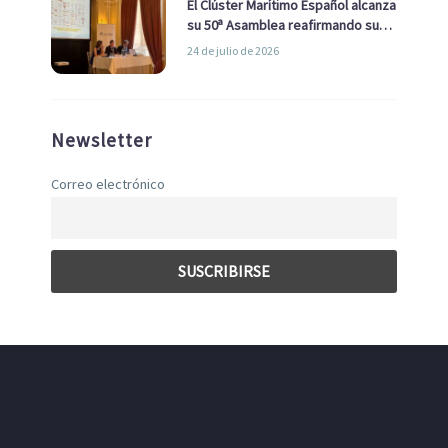
El Clúster Marítimo Español alcanza
su 50ª Asamblea reafirmando su
liderazgo en la Economía Azul
24 de julio de 2026
Newsletter
Correo electrónico