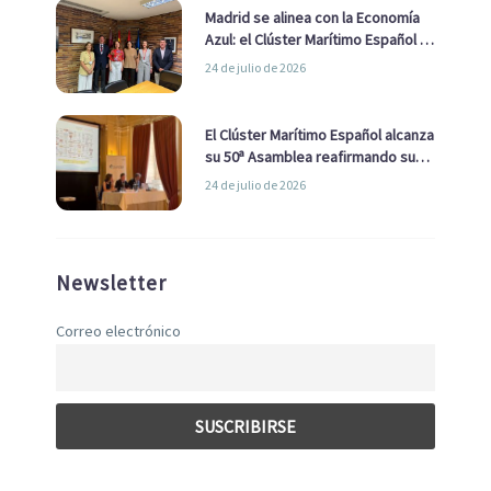
Madrid se alinea con la Economía
Azul: el Clúster Marítimo Español y
la Real Liga Naval avanzan alianzas
24 de julio de 2026
con el Ayuntamiento
El Clúster Marítimo Español alcanza
su 50ª Asamblea reafirmando su
liderazgo en la Economía Azul
24 de julio de 2026
Newsletter
Correo electrónico