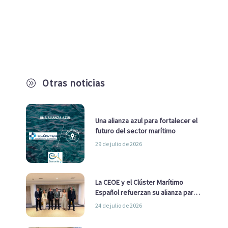
Otras noticias
A
Una alianza azul para fortalecer el
futuro del sector marítimo
29 de julio de 2026
La CEOE y el Clúster Marítimo
Español refuerzan su alianza para
impulsar una estrategia Nacional
24 de julio de 2026
de Economía Azul