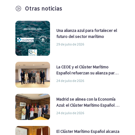
Otras noticias
A
Una alianza azul para fortalecer el
futuro del sector marítimo
29 de julio de 2026
La CEOE y el Clúster Marítimo
Español refuerzan su alianza para
impulsar una estrategia Nacional
24 de julio de 2026
de Economía Azul
Madrid se alinea con la Economía
Azul: el Clúster Marítimo Español y
la Real Liga Naval avanzan alianzas
24 de julio de 2026
con el Ayuntamiento
El Clúster Marítimo Español alcanza