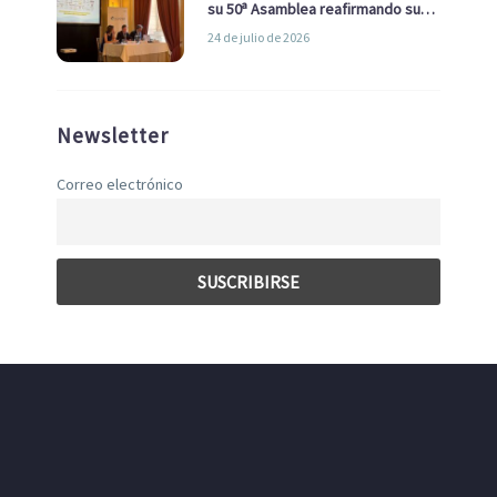
su 50ª Asamblea reafirmando su
liderazgo en la Economía Azul
24 de julio de 2026
Newsletter
Correo electrónico