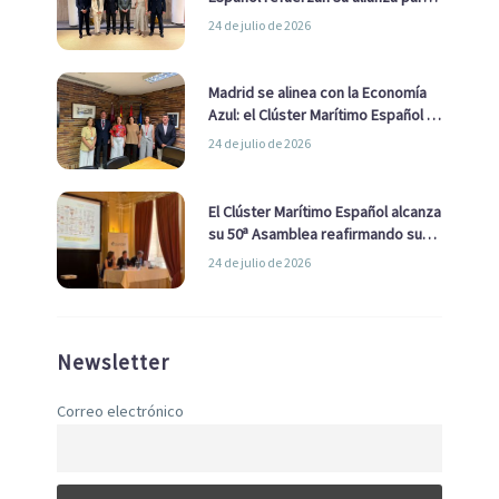
impulsar una estrategia Nacional
24 de julio de 2026
de Economía Azul
Madrid se alinea con la Economía
Azul: el Clúster Marítimo Español y
la Real Liga Naval avanzan alianzas
24 de julio de 2026
con el Ayuntamiento
El Clúster Marítimo Español alcanza
su 50ª Asamblea reafirmando su
liderazgo en la Economía Azul
24 de julio de 2026
Newsletter
Correo electrónico