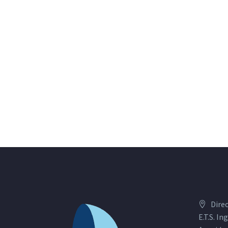
Dire
E.T.S. I