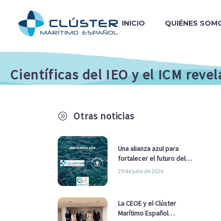
INICIO
QUIÉNES SOM
Científicas del IEO y el ICM rev
Otras noticias
A
Una alianza azul para
fortalecer el futuro del
sector marítimo
29 de julio de 2026
La CEOE y el Clúster
Marítimo Español