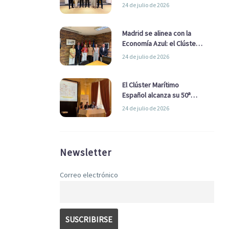
refuerzan su alianza para
24 de julio de 2026
impulsar una estrategia
Nacional de Economía Azul
Madrid se alinea con la
Economía Azul: el Clúster
Marítimo Español y la Real
24 de julio de 2026
Liga Naval avanzan
alianzas con el
Ayuntamiento
El Clúster Marítimo
Español alcanza su 50ª
Asamblea reafirmando su
24 de julio de 2026
liderazgo en la Economía
Azul
Newsletter
Correo electrónico