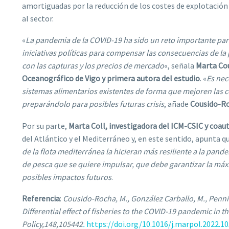
amortiguadas por la reducción de los costes de explotación 
al sector.
«
La pandemia de la COVID-19 ha sido un reto importante para
iniciativas políticas para compensar las consecuencias de l
con las capturas y los precios de mercado
«, señala
Marta Cou
Oceanográfico de Vigo y primera autora del estudio
. «
Es nec
sistemas alimentarios existentes de forma que mejoren las c
preparándolo para posibles futuras crisis
, añade
Cousido-R
Por su parte,
Marta Coll, investigadora del ICM-CSIC y coaut
del Atlántico y el Mediterráneo y, en este sentido, apunta q
de la flota mediterránea la hicieran más resiliente a la pan
de pesca que se quiere impulsar, que debe garantizar la máxim
posibles impactos futuros
.
Referencia
:
Cousido-Rocha, M., González Carballo, M., Pennino
Differential effect of fisheries to the COVID-19 pandemic in t
Policy,148,105442
.
https://doi.org/10.1016/j.marpol.2022.1