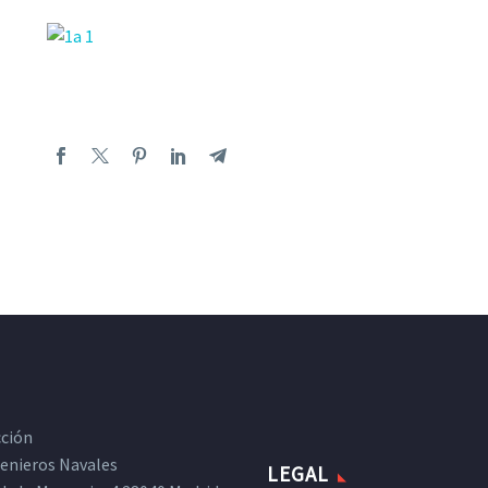
cción
ngenieros Navales
LEGAL