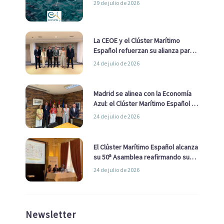
29 de julio de 2026
La CEOE y el Clúster Marítimo
Español refuerzan su alianza para
impulsar una estrategia Nacional
24 de julio de 2026
de Economía Azul
Madrid se alinea con la Economía
Azul: el Clúster Marítimo Español y
la Real Liga Naval avanzan alianzas
24 de julio de 2026
con el Ayuntamiento
El Clúster Marítimo Español alcanza
su 50ª Asamblea reafirmando su
liderazgo en la Economía Azul
24 de julio de 2026
Newsletter