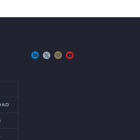
IDAD
S
S