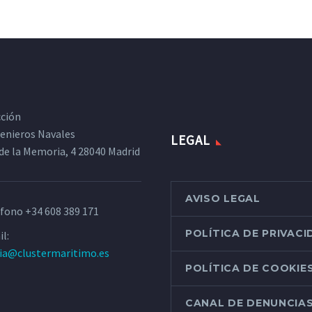
cción
ngenieros Navales
LEGAL
de la Memoria, 4 28040 Madrid
AVISO LEGAL
éfono
+34 608 389 171
POLÍTICA DE PRIVAC
l:
ria@clustermaritimo.es
POLÍTICA DE COOKIE
CANAL DE DENUNCIA