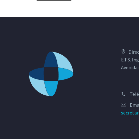
Dire
E.T.S. I
Avenida 
Tel
Emai
secreta