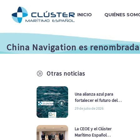
INICIO
QUIÉNES SOM
China Navigation es renombrada
Otras noticias
A
Una alianza azul para
fortalecer el futuro del
sector marítimo
29 de julio de 2026
La CEOE y el Clúster
Marítimo Español