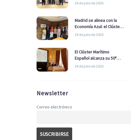
refuerzan su alianza para
24 de julio de 2026
impulsar una estrategia
Nacional de Economía Azul
Madrid se alinea con la
Economía Azul: el Clúster
Marítimo Español y la Real
24 de julio de 2026
Liga Naval avanzan
alianzas con el
Ayuntamiento
El Clúster Marítimo
Español alcanza su 50ª
Asamblea reafirmando su
24 de julio de 2026
liderazgo en la Economía
Azul
Newsletter
Correo electrónico