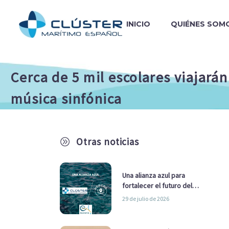
INICIO
QUIÉNES SOM
Cerca de 5 mil escolares viajarán
música sinfónica
Otras noticias
A
Una alianza azul para
fortalecer el futuro del
sector marítimo
29 de julio de 2026