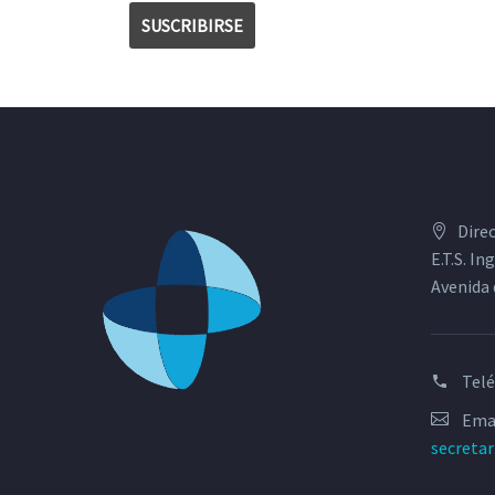
Dire
E.T.S. I
Avenida 
Tel
Emai
secreta