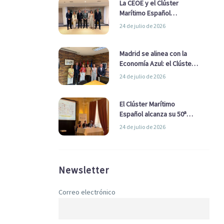
La CEOE y el Clúster
Marítimo Español
refuerzan su alianza para
24 de julio de 2026
impulsar una estrategia
Nacional de Economía Azul
Madrid se alinea con la
Economía Azul: el Clúster
Marítimo Español y la Real
24 de julio de 2026
Liga Naval avanzan
alianzas con el
Ayuntamiento
El Clúster Marítimo
Español alcanza su 50ª
Asamblea reafirmando su
24 de julio de 2026
liderazgo en la Economía
Azul
Newsletter
Correo electrónico