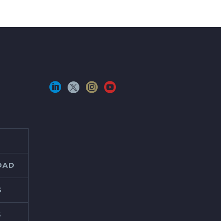
IDAD
S
S