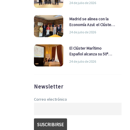
refuerzan su alianza para
24 de julio de 2026
impulsar una estrategia
Nacional de Economía Azul
Madrid se alinea con la
Economía Azul: el Clúster
Marítimo Español y la Real
24 de julio de 2026
Liga Naval avanzan
alianzas con el
Ayuntamiento
El Clúster Marítimo
Español alcanza su 50ª
Asamblea reafirmando su
24 de julio de 2026
liderazgo en la Economía
Azul
Newsletter
Correo electrónico