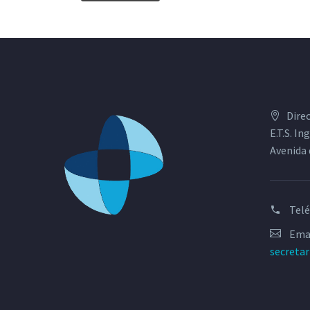
Dire
E.T.S. I
Avenida 
Tel
Emai
secreta