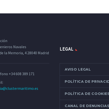
cción
ngenieros Navales
LEGAL
de la Memoria, 4 28040 Madrid
AVISO LEGAL
éfono
+34 608 389 171
POLÍTICA DE PRIVAC
l:
ria@clustermaritimo.es
POLÍTICA DE COOKIE
CANAL DE DENUNCIA