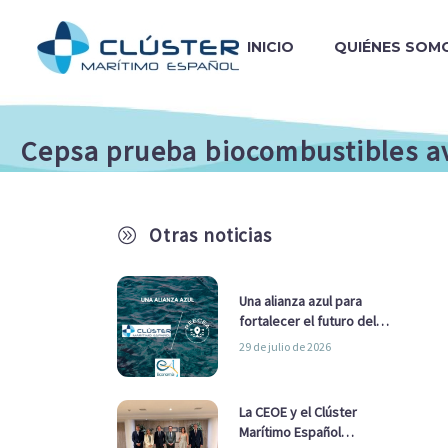
INICIO
QUIÉNES SOM
Cepsa prueba biocombustibles av
Otras noticias
A
Una alianza azul para
fortalecer el futuro del
sector marítimo
29 de julio de 2026
La CEOE y el Clúster
Marítimo Español