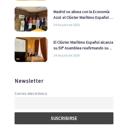
Madrid se alinea con la Economía
Azul: el Clúster Marítimo Español y
la Real Liga Naval avanzan alianzas
24 de julio de 2026
con el Ayuntamiento
El Clúster Marítimo Español alcanza
su 50ª Asamblea reafirmando su
liderazgo en la Economía Azul
24 de julio de 2026
Newsletter
Correo electrónico