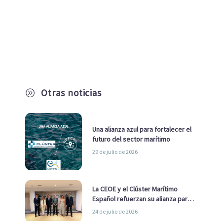
Otras noticias
A
Una alianza azul para fortalecer el
futuro del sector marítimo
29 de julio de 2026
La CEOE y el Clúster Marítimo
Español refuerzan su alianza para
impulsar una estrategia Nacional
24 de julio de 2026
de Economía Azul