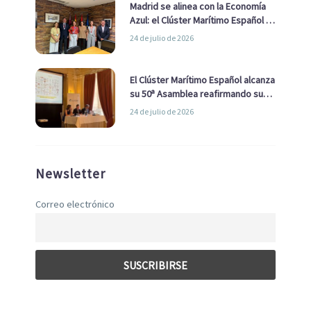
Madrid se alinea con la Economía
Azul: el Clúster Marítimo Español y
la Real Liga Naval avanzan alianzas
24 de julio de 2026
con el Ayuntamiento
El Clúster Marítimo Español alcanza
su 50ª Asamblea reafirmando su
liderazgo en la Economía Azul
24 de julio de 2026
Newsletter
Correo electrónico