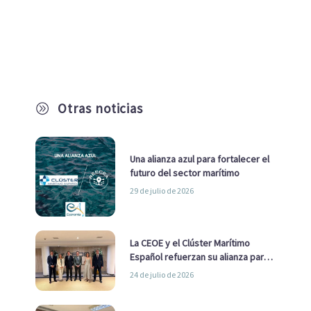
Otras noticias
A
Una alianza azul para fortalecer el
futuro del sector marítimo
29 de julio de 2026
La CEOE y el Clúster Marítimo
Español refuerzan su alianza para
impulsar una estrategia Nacional
24 de julio de 2026
de Economía Azul