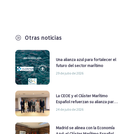
Otras noticias
A
Una alianza azul para fortalecer el
futuro del sector marítimo
29 de julio de 2026
La CEOE y el Clúster Marítimo
Español refuerzan su alianza para
impulsar una estrategia Nacional
24 de julio de 2026
de Economía Azul
Madrid se alinea con la Economía
Azul: el Clúster Marítimo Español y