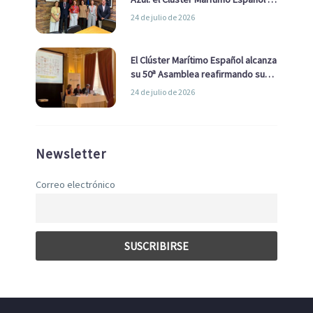
la Real Liga Naval avanzan alianzas
24 de julio de 2026
con el Ayuntamiento
El Clúster Marítimo Español alcanza
su 50ª Asamblea reafirmando su
liderazgo en la Economía Azul
24 de julio de 2026
Newsletter
Correo electrónico