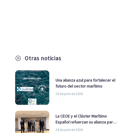
Otras noticias
A
Una alianza azul para fortalecer el
futuro del sector marítimo
29 de julio de 2026
La CEOE y el Clúster Marítimo
Español refuerzan su alianza para
impulsar una estrategia Nacional
24 de julio de 2026