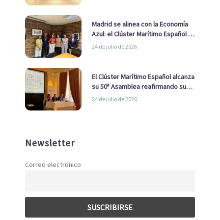
de Economía Azul
Madrid se alinea con la Economía
Azul: el Clúster Marítimo Español y
la Real Liga Naval avanzan alianzas
24 de julio de 2026
con el Ayuntamiento
El Clúster Marítimo Español alcanza
su 50ª Asamblea reafirmando su
liderazgo en la Economía Azul
24 de julio de 2026
Newsletter
Correo electrónico