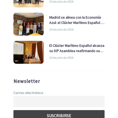
24 de julio de 2026
de Economía Azul
Madrid se alinea con la Economía
Azul: el Clúster Marítimo Español y
la Real Liga Naval avanzan alianzas
24 de julio de 2026
con el Ayuntamiento
El Clúster Marítimo Español alcanza
su 50ª Asamblea reafirmando su
liderazgo en la Economía Azul
24 de julio de 2026
Newsletter
Correo electrónico