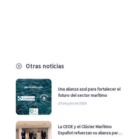
Otras noticias
A
Una alianza azul para fortalecer el
futuro del sector marítimo
29 de julio de 2026
La CEOE y el Clúster Marítimo
Español refuerzan su alianza para
impulsar una estrategia Nacional