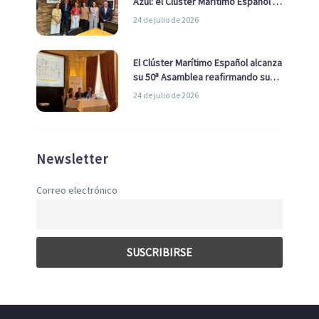
Azul: el Clúster Marítimo Español y
la Real Liga Naval avanzan alianzas
24 de julio de 2026
con el Ayuntamiento
El Clúster Marítimo Español alcanza
su 50ª Asamblea reafirmando su
liderazgo en la Economía Azul
24 de julio de 2026
Newsletter
Correo electrónico