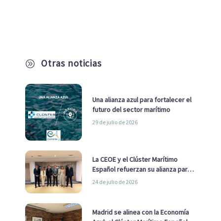
Otras noticias
A
Una alianza azul para fortalecer el
futuro del sector marítimo
29 de julio de 2026
La CEOE y el Clúster Marítimo
Español refuerzan su alianza para
impulsar una estrategia Nacional
24 de julio de 2026
de Economía Azul
Madrid se alinea con la Economía