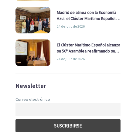
Madrid se alinea con la Economía
Azul: el Clúster Marítimo Español y
la Real Liga Naval avanzan alianzas
24 de julio de 2026
con el Ayuntamiento
El Clúster Marítimo Español alcanza
su 50ª Asamblea reafirmando su
liderazgo en la Economía Azul
24 de julio de 2026
Newsletter
Correo electrónico