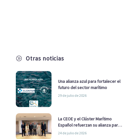
Otras noticias
A
Una alianza azul para fortalecer el
futuro del sector marítimo
29 de julio de 2026
La CEOE y el Clúster Marítimo
Español refuerzan su alianza para
impulsar una estrategia Nacional
24 de julio de 2026
de Economía Azul